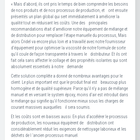
« Mais d’abord, ils ont pris Ie temps de bien comprendre les besoins
de nos produits et de nos processus de production, et ont ensuite
présentés un plan global qui sert immédiaternent à améliorer la
qualité tout en réduisant les coûts. Une des principales
recommandations était d’arnéliorer notre équipement de mélange et
de distribution pour remplacer l’étape manuelle du processus, Mais
alors Cridel va encore plus loin et a travaillé avec notre fournisseur
d’équipement pour optimiser la viscosité de notre formule de sorte
qu’iI coule de façon transparente à travers Ie distributeur. Et ils ont
fait cela sans affecter Ie collage et des propriétés isolantes qui sont
absolument essentiels à notre demande
Cette solution complète a donné de nombreux avantages pour Ie
client. Le plus important est que Ie produit final est beaucoup plus
hormogène et de qualité supérieure. Parce qu’il n’y a pas de mélange
manuel et en versant Ie system époxy, moins d’air est introduit dans
Ie mélange qui signifie qu’il fonctionne mieux sous les charges de
courant massives auxquelles il sera soumis.
Et les coûts sont en baisses aussi. En plus d’accélérer Ie processus
de production, les nouveaux équipèrent de distribution ont
considérablernent réduit les exigences de nettoyage laborieux et les
déchets de I ‘ancien processus manuel.